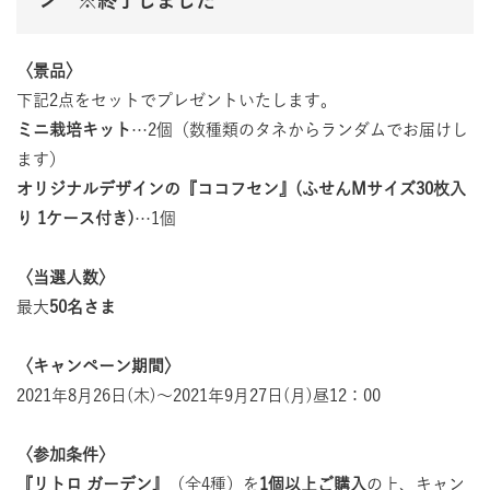
ン ※終了しました
〈景品〉
下記2点をセットでプレゼントいたします。
ミニ栽培キット
…2個（数種類のタネからランダムでお届けし
ます）
オリジナルデザインの『ココフセン』(ふせんMサイズ30枚入
り 1ケース付き)
…1個
〈当選人数〉
最大
50名さま
〈キャンペーン期間〉
2021年8月26日(木)～2021年9月27日(月)昼12：00
〈参加条件〉
『リトロ ガーデン』
（全4種）を
1個以上ご購入
の上、キャン