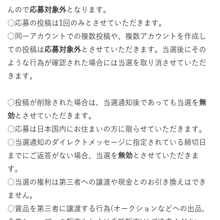
んので
応募対象外
となります。
○応募の投稿は1回のみとさせていただきます。
○同一アカウントでの複数投稿や、複数アカウントを作成し
ての投稿は
応募対象外
とさせていただきます。当選後にその
ような行為が確認された場合には当選を取り消させていただ
きます。
○投稿が削除された場合は、当選通知後であっても当選を
無
効
とさせていただきます。
○応募は日本国内にお住まいの方に限らせていただきます。
○当選通知のダイレクトメッセージに指定されている締切日
までにご返答がない場合、当選を
無効
とさせていただきま
す。
○当選の権利は第三者への譲渡や現金とのお引き換えはでき
ません。
○賞品を第三者に譲渡する行為(オークションなどへの出品、